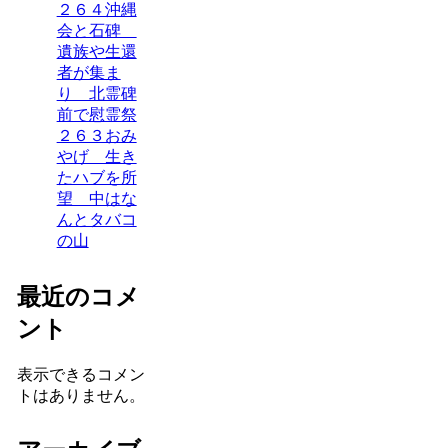
２６４沖縄
会と石碑
遺族や生還
者が集ま
り 北霊碑
前で慰霊祭
２６３おみ
やげ 生き
たハブを所
望 中はな
んとタバコ
の山
最近のコメ
ント
表示できるコメン
トはありません。