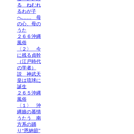
る ねむれ
るわが子
へ…… 母
の心、母の
うた
２６６沖縄
風俗
〈２〉 今
に残る貞幹
（江戸時代
の学者）
説 神武天
皇は琉球に
誕生
２６５沖縄
風俗
〈１〉 沖
縄娘の慕情
うたう 南
方系の踊
り“恩納節”