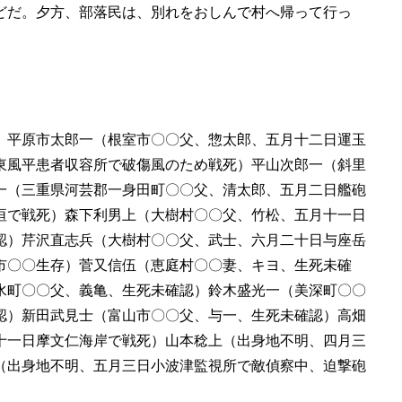
どだ。夕方、部落民は、別れをおしんで村へ帰って行っ
）平原市太郎一（根室市〇〇父、惣太郎、五月十二日運玉
東風平患者収容所で破傷風のため戦死）平山次郎一（斜里
一（三重県河芸郡一身田町〇〇父、清太郎、五月二日艦砲
垣で戦死）森下利男上（大樹村〇〇父、竹松、五月十一日
認）芹沢直志兵（大樹村〇〇父、武士、六月二十日与座岳
市〇〇生存）菅又信伍（恵庭村〇〇妻、キヨ、生死未確
水町〇〇父、義亀、生死未確認）鈴木盛光一（美深町〇〇
認）新田武見士（富山市〇〇父、与一、生死未確認）高畑
十一日摩文仁海岸で戦死）山本稔上（出身地不明、四月三
（出身地不明、五月三日小波津監視所で敵偵察中、迫撃砲