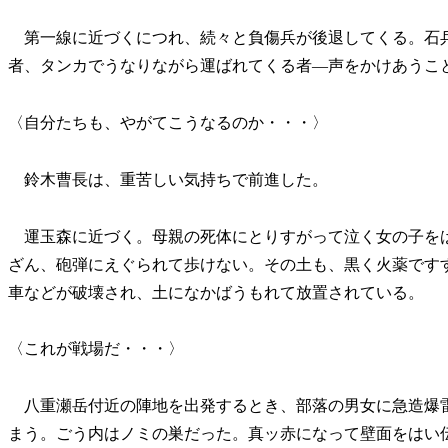
第一線に近づくにつれ、続々と負傷兵が後退してくる。石
者、タンカでうなりながら運ばれてくる者―声をかけあうこ
〈自分たちも、やがてこうなるのか・・・〉
鈴木曹長は、重苦しい気持ちで前進した。
運玉森に近づく。母親の死体にとりすがって泣く女の子を
ざん、砲弾にえぐられて歩けない。その土も、黒く火薬です
車などが破壊され、土になかばうもれて放置されている。
〈これが戦場だ・・・〉
八重瀬岳付近の陣地を出発するとき、部落の男女に急造爆
まう。ごう内はノミの巣だった。真ッ赤になって壁面をはい