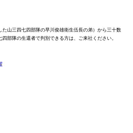
した山三四七四部隊の早川俊雄衛生伍長の弟）から三十数
七四部隊の生還者で判別できる方は、ご来社ください。
躍