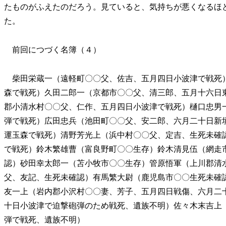
たものがふえたのだろう。見ていると、気持ちが悪くなるほ
た。
前回につづく名簿（４）
柴田栄蔵一（遠軽町〇〇父、佐吉、五月四日小波津で戦死
森で戦死）久田二郎一（京都市〇〇父、清三郎、五月十六日
郡小清水村〇〇父、仁作、五月四日小波津で戦死）樋口忠男
弾で戦死）広田忠兵（池田町〇〇父、安二郎、六月二十日新
運玉森で戦死）清野芳光上（浜中村〇〇父、定吉、生死未確
で戦死）鈴木繁雄曹（富良野町〇〇生存）鈴木清見伍（網走
認）砂田幸太郎一（苫小牧市〇〇生存）管原悟軍（上川郡清
父、友記、生死未確認）有馬繁大尉（鹿児島市〇〇生死未確
友一上（岩内郡小沢村〇〇妻、芳子、五月四日戦傷、六月二
十日小波津で迫撃砲弾のため戦死、遺族不明）佐々木末吉上
弾で戦死、遺族不明）