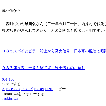
戦記係から
森町〇〇の早川弘さん（二十年五月二十日、西原村で戦死
枚の写真が送られてきたが、所属部隊名も氏名も不明です。
０８５スパイとビラ 船上から発火信号 日本軍の服装で暗
０８７運玉森 一発も撃てず 幾十倍ものお返し
001-100
シェアする
X
Facebook
はてブ
Pocket
LINE
コピー
aaokinawaをフォローする
aaokinawa