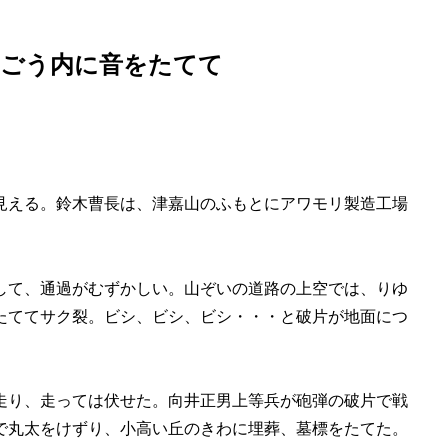
 ごう内に音をたてて
見える。鈴木曹長は、津嘉山のふもとにアワモリ製造工場
して、通過がむずかしい。山ぞいの道路の上空では、りゆ
たててサク裂。ビシ、ビシ、ビシ・・・と破片が地面につ
走り、走っては伏せた。向井正男上等兵が砲弾の破片で戦
で丸太をけずり、小高い丘のきわに埋葬、墓標をたてた。