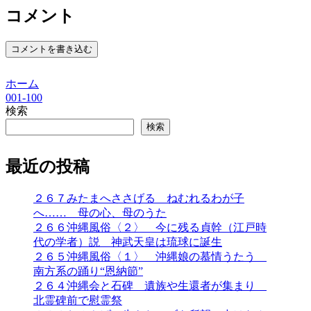
コメント
コメントを書き込む
ホーム
001-100
検索
検索
最近の投稿
２６７みたまへささげる ねむれるわが子
へ…… 母の心、母のうた
２６６沖縄風俗〈２〉 今に残る貞幹（江戸時
代の学者）説 神武天皇は琉球に誕生
２６５沖縄風俗〈１〉 沖縄娘の慕情うたう
南方系の踊り“恩納節”
２６４沖縄会と石碑 遺族や生還者が集まり
北霊碑前で慰霊祭