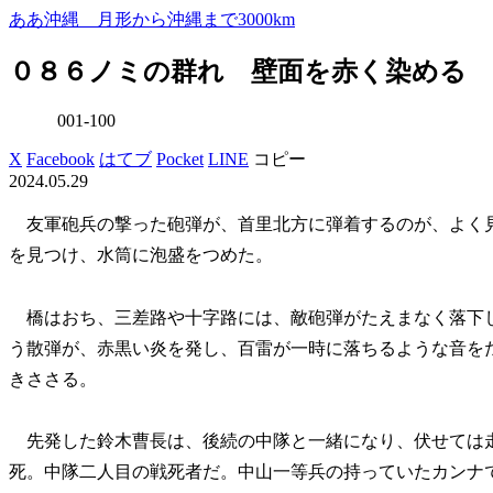
ああ沖縄 月形から沖縄まで3000km
０８６ノミの群れ 壁面を赤く染める
001-100
X
Facebook
はてブ
Pocket
LINE
コピー
2024.05.29
友軍砲兵の撃った砲弾が、首里北方に弾着するのが、よく
を見つけ、水筒に泡盛をつめた。
橋はおち、三差路や十字路には、敵砲弾がたえまなく落下
う散弾が、赤黒い炎を発し、百雷が一時に落ちるような音を
きささる。
先発した鈴木曹長は、後続の中隊と一緒になり、伏せては
死。中隊二人目の戦死者だ。中山一等兵の持っていたカンナ