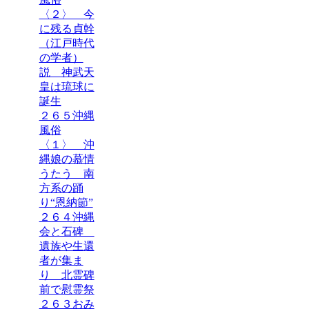
〈２〉 今
に残る貞幹
（江戸時代
の学者）
説 神武天
皇は琉球に
誕生
２６５沖縄
風俗
〈１〉 沖
縄娘の慕情
うたう 南
方系の踊
り“恩納節”
２６４沖縄
会と石碑
遺族や生還
者が集ま
り 北霊碑
前で慰霊祭
２６３おみ