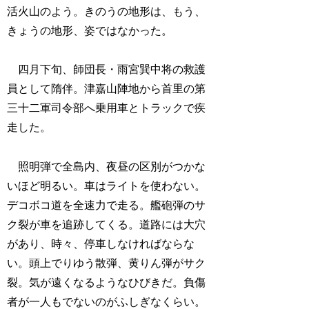
活火山のよう。きのうの地形は、もう、
きょうの地形、姿ではなかった。
四月下旬、師団長・雨宮巽中将の救護
員として隋伴。津嘉山陣地から首里の第
三十二軍司令部へ乗用車とトラックで疾
走した。
照明弾で全島内、夜昼の区別がつかな
いほど明るい。車はライトを使わない。
デコボコ道を全速力で走る。艦砲弾のサ
ク裂が車を追跡してくる。道路には大穴
があり、時々、停車しなければならな
い。頭上でりゆう散弾、黄りん弾がサク
裂。気が遠くなるようなひびきだ。負傷
者が一人もでないのがふしぎなくらい。