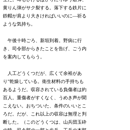
黄りん弾がサク裂する。落下する鉄片に
鉄帽が肩より大きければいいのに―祈る
ような気持ち。
午後十時ごろ、新垣到着。野病に行
き、司令部からきたことを告げ、ごう内
を案内してもらう。
人工どうくつだが、広くて余裕があ
り”乾燥している。衛生材料の手持ちも
あるようだ。収容されている負傷者は約
百人。重傷者がすくなく、うめき声が聞
こえない。おちついた、条件のいいとこ
ろだ。だが、これ以上の収容は無理と判
断した。（このどうくつは、山兵団玉砕