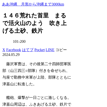
ああ沖縄 月形から沖縄まで3000km
１４６荒れた首里 まる
で活火山のよう 吹き上
げる土砂、鉄片
101-200
X
Facebook
はてブ
Pocket
LINE
コピー
2024.05.29
藤沢軍曹は、その後第二十四師団軍医
部（山三四三○部隊）付きを命ぜられ、
与座で勤務中米軍が上陸、部隊とともに
津嘉山に転進した。
艦砲、爆撃が一日ごとに激しくなる。
津嘉山周辺は、ふきあげる土砂、鉄片で