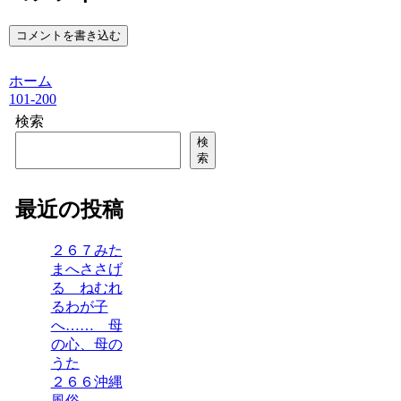
コメントを書き込む
ホーム
101-200
検索
検
索
最近の投稿
２６７みた
まへささげ
る ねむれ
るわが子
へ…… 母
の心、母の
うた
２６６沖縄
風俗