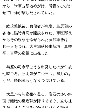
から、米軍占領地めがけ、号音をひびか
せて巨弾が撃ちだされていた。
総攻撃以後、負傷者が急増、島尻郡の
各地に臨時野病が開設された。軍医部長
からその視察を命ぜられた藤沢軍曹は、
兵一人をつれ、大里部落経由新垣、真栄
平、真壁の巡視に出発した。
与座の司令部ごうを出発したのが午後
七時ごろ。照明弾が二つ三つ。満月のよ
うだ。艦砲弾もうなりつづけている。
大里から与座岳へ登る。岩石の多い斜
面で艦砲の至近弾が降りそそぐ。立ち往
生だ。耳もさけるばかりにりゆう散弾、