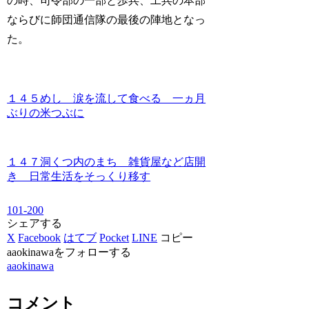
の時、司令部の一部と歩兵、工兵の本部
ならびに師団通信隊の最後の陣地となっ
た。
１４５めし 涙を流して食べる 一ヵ月
ぶりの米つぶに
１４７洞くつ内のまち 雑貨屋など店開
き 日常生活をそっくり移す
101-200
シェアする
X
Facebook
はてブ
Pocket
LINE
コピー
aaokinawaをフォローする
aaokinawa
コメント