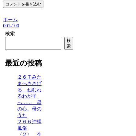
コメントを書き込む
ホーム
001-100
検索
検
索
最近の投稿
２６７みた
まへささげ
る ねむれ
るわが子
へ…… 母
の心、母の
うた
２６６沖縄
風俗
〈２〉 今