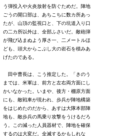
う弾投入や火炎放射を防ぐためだ。陣地
ごうの開口部は、あちこちに数カ所あっ
たが、山頂の監視口と、下の坑道入り口
の二カ所以外は、全部ふさいだ。敵砲弾
が飛び込まぬよう厚さ一、二メートルほ
ども、頭大からこぶし大の岩石を積みあ
げたのである。
田中曹長は、こう推定した。「きのう
までは、米軍は、前方と左右両方面にし
かいなかった。いまや、後方・棚原方面
にも、敵戦車が現われ、歩兵が陣地構築
をはじめたのだから、あすは大隊本部陣
地も、敵歩兵の馬乗り攻撃をうけるだろ
う。この減った人員器材で、陣地を確保
するのは大変だ。全滅するかもしれな