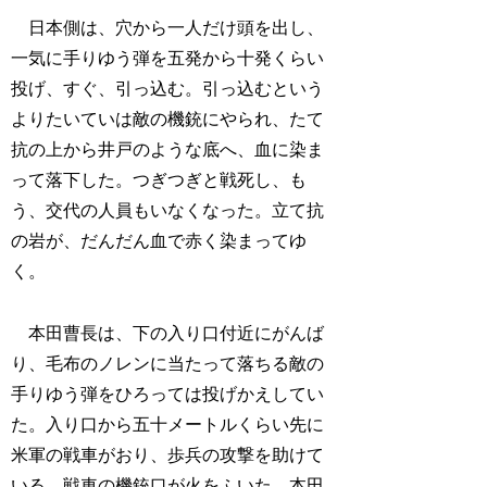
日本側は、穴から一人だけ頭を出し、
一気に手りゆう弾を五発から十発くらい
投げ、すぐ、引っ込む。引っ込むという
よりたいていは敵の機銃にやられ、たて
抗の上から井戸のような底へ、血に染ま
って落下した。つぎつぎと戦死し、も
う、交代の人員もいなくなった。立て抗
の岩が、だんだん血で赤く染まってゆ
く。
本田曹長は、下の入り口付近にがんば
り、毛布のノレンに当たって落ちる敵の
手りゆう弾をひろっては投げかえしてい
た。入り口から五十メートルくらい先に
米軍の戦車がおり、歩兵の攻撃を助けて
いる。戦車の機銃口が火をふいた。本田