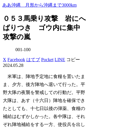
ああ沖縄 月形から沖縄まで3000km
０５３馬乗り攻撃 岩にへ
ばりつき ゴウ内に集中
攻撃の嵐
001-100
X
Facebook
はてブ
Pocket
LINE
コピー
2024.05.28
米軍は、陣地予定地に食糧を置いたま
ま、夕方、後方陣地へ退いて行った。平
野大隊の夜襲を警戒しての行動だ。平野
大隊は、あす（十六日）陣地を確保でき
たとしても、十七日以後の弾薬、食糧の
補給はむずかしかった。各中隊は、それ
ぞれ陣地補給をする一方、使役兵を出し