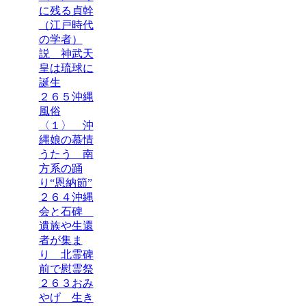
に残る貞幹
（江戸時代
の学者）
説 神武天
皇は琉球に
誕生
２６５沖縄
風俗
〈１〉 沖
縄娘の慕情
うたう 南
方系の踊
り“恩納節”
２６４沖縄
会と石碑
遺族や生還
者が集ま
り 北霊碑
前で慰霊祭
２６３おみ
やげ 生き