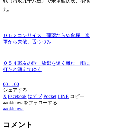
戦（特攻九十八機）で米軍艦沈没、損傷
九。
０５２コンサイス 弾薬ならぬ食糧 米
軍から失敬、舌つづみ
０５４戦友の歌 故郷を遠く離れ 雨に
打たれ消えてゆく
001-100
シェアする
X
Facebook
はてブ
Pocket
LINE
コピー
aaokinawaをフォローする
aaokinawa
コメント