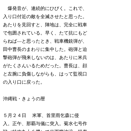
爆発音が、連続的にひびく。これで、
入り口付近の敵を全滅させたと思った。
あたりを見回すと、陣地は、完全に戦車
で包囲されている。早く、たて抗にもど
らねば―と思ったとき、戦車機銃弾が、
田中曹長のまわりに集中した。砲弾と迫
撃砲弾が飛来しないのは、あたりに米兵
がたくさんいるためだった。曹長は、顔
と左腕に負傷しながらも、はって監視口
の入り口に戻った。
沖縄戦・きょうの暦
５月２４日 米軍、首里雨乞森に侵
入。正午、那覇与儀に突入。菊水七号作