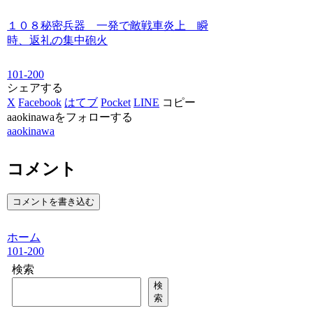
１０８秘密兵器 一発で敵戦車炎上 瞬
時、返礼の集中砲火
101-200
シェアする
X
Facebook
はてブ
Pocket
LINE
コピー
aaokinawaをフォローする
aaokinawa
コメント
コメントを書き込む
ホーム
101-200
検索
検
索