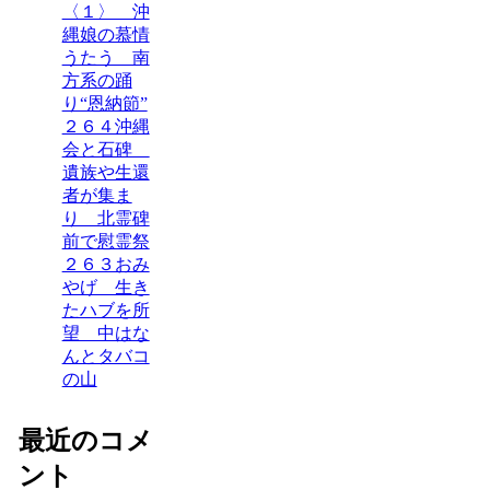
〈１〉 沖
縄娘の慕情
うたう 南
方系の踊
り“恩納節”
２６４沖縄
会と石碑
遺族や生還
者が集ま
り 北霊碑
前で慰霊祭
２６３おみ
やげ 生き
たハブを所
望 中はな
んとタバコ
の山
最近のコメ
ント