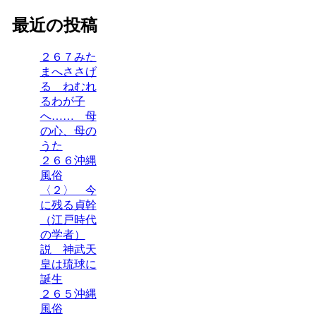
最近の投稿
２６７みた
まへささげ
る ねむれ
るわが子
へ…… 母
の心、母の
うた
２６６沖縄
風俗
〈２〉 今
に残る貞幹
（江戸時代
の学者）
説 神武天
皇は琉球に
誕生
２６５沖縄
風俗