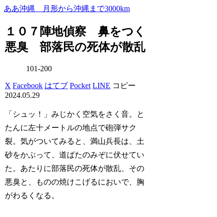
ああ沖縄 月形から沖縄まで3000km
１０７陣地偵察 鼻をつく
悪臭 部落民の死体が散乱
101-200
X
Facebook
はてブ
Pocket
LINE
コピー
2024.05.29
「シュッ！」みじかく空気をさく音。と
たんに左十メートルの地点で砲弾サク
裂。気がついてみると、満山兵長は、土
砂をかぶって、道ばたのみぞに伏せてい
た。あたりに部落民の死体が散乱、その
悪臭と、ものの焼けこげるにおいで、胸
がわるくなる。