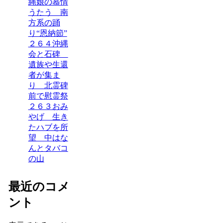
縄娘の慕情
うたう 南
方系の踊
り“恩納節”
２６４沖縄
会と石碑
遺族や生還
者が集ま
り 北霊碑
前で慰霊祭
２６３おみ
やげ 生き
たハブを所
望 中はな
んとタバコ
の山
最近のコメ
ント