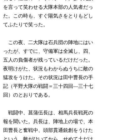
を言って笑わせる大隊本部の人気者だっ
た。この時も、すぐ陽気さをとりもどし
てふたりで笑った。
この夜、二大隊は石兵団の陣地にはい
ったが、すでに、守備軍は全滅し、四、
五人の負傷者が残っているだけだった。
夜明けがた、状況もわからぬうちに敵の
猛攻をうけた。その状況は田中曹長の手
記（平野大隊の戦闘＝三十四回―三十七
回）のとおりである。
戦闘中、菖蒲伍長は、相馬兵長戦死の
報を聞いた。兵長は、陣地上の場で、本
田曹長と奮戦中、頭部貫通銃創をうけた
という。敵がひいてから、せめて土だけ