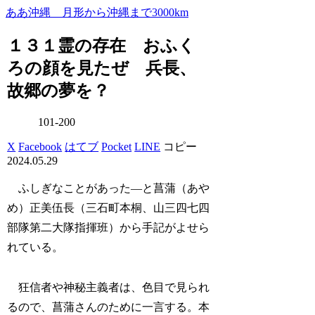
ああ沖縄 月形から沖縄まで3000km
１３１霊の存在 おふく
ろの顔を見たぜ 兵長、
故郷の夢を？
101-200
X
Facebook
はてブ
Pocket
LINE
コピー
2024.05.29
ふしぎなことがあった―と菖蒲（あや
め）正美伍長（三石町本桐、山三四七四
部隊第二大隊指揮班）から手記がよせら
れている。
狂信者や神秘主義者は、色目で見られ
るので、菖蒲さんのために一言する。本