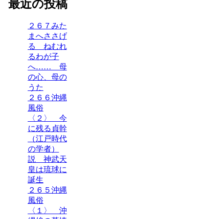
最近の投稿
２６７みた
まへささげ
る ねむれ
るわが子
へ…… 母
の心、母の
うた
２６６沖縄
風俗
〈２〉 今
に残る貞幹
（江戸時代
の学者）
説 神武天
皇は琉球に
誕生
２６５沖縄
風俗
〈１〉 沖